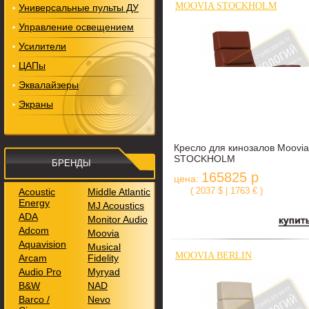
MOOVIA STOCKHOLM
Универсальные пульты ДУ
Управление освещением
Усилители
ЦАПы
Эквалайзеры
Экраны
Кресло для кинозалов Moovia
STOCKHOLM
БРЕНДЫ
165825 р
цена:
( 2037 $ | 1763 € )
Acoustic
Middle Atlantic
Energy
MJ Acoustics
ADA
Monitor Audio
Adcom
Moovia
Aquavision
Musical
MOOVIA BERLIN
Arcam
Fidelity
Audio Pro
Myryad
B&W
NAD
Barco /
Nevo