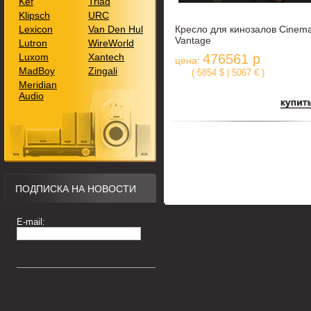
Kef
Triad
Klipsch
URC
Lexicon
Van Den Hul
Кресло для кинозалов Cinem
Vantage
Lutron
WireWorld
Luxom
Xantech
476561 р
цена:
MadBoy
Zingali
( 5854 $ | 5067 € )
Meridian
Audio
ПОДПИСКА НА НОВОСТИ
E-mail: