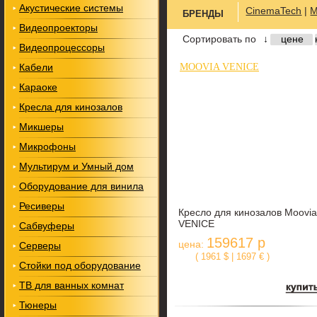
Акустические системы
CinemaTech
|
M
БРЕНДЫ
Видеопроекторы
Сортировать по
↓
цене
Видеопроцессоры
Кабели
MOOVIA VENICE
Караоке
Кресла для кинозалов
Микшеры
Микрофоны
Мультирум и Умный дом
Оборудование для винила
Ресиверы
Кресло для кинозалов Moovia
VENICE
Сабвуферы
159617 р
цена:
Серверы
( 1961 $ | 1697 € )
Стойки под оборудование
ТВ для ванных комнат
Тюнеры