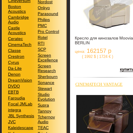
Cineversum
Nordost
Boston
Onkyo
Acoustics
Parasound
Cambridge
Philips
Audio
PMC
Castle
Pro Control
Acoustics
Rotel
Кресло для кинозалов Moovia
Ceratec
BERLIN
RTI
CinemaTech
SCP
162157 р
Classe
цена:
Screen
Crestron
( 1992 $ | 1724 € )
Excellence
Cyrus
Screen
Da-Lite
Research
Denon
Sherbourn
DreamVision
Sonance
CINEMATECH VANTAGE
DVDO
Stewart
EBTB
Studio
Faroudja
Evolution
Focal JMLab
Supra
integra
Tannoy
JBL Synthesis
Tchernov
JVC
Audio
Kaleidescape
TEAC