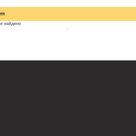
рии
не найдено