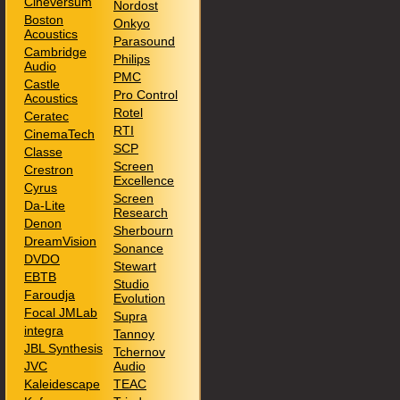
Cineversum
Nordost
Boston
Onkyo
Acoustics
Parasound
Cambridge
Philips
Audio
PMC
Castle
Pro Control
Acoustics
Rotel
Ceratec
RTI
CinemaTech
SCP
Classe
Screen
Crestron
Excellence
Cyrus
Screen
Da-Lite
Research
Denon
Sherbourn
DreamVision
Sonance
DVDO
Stewart
EBTB
Studio
Faroudja
Evolution
Focal JMLab
Supra
integra
Tannoy
JBL Synthesis
Tchernov
JVC
Audio
Kaleidescape
TEAC