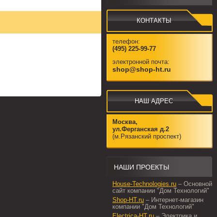
КОНТАКТЫ
телефон:
(495) 225-99-77
электронной почта:
shop@shop-ht.ru
НАШ АДРЕС
Москва,
ул.Ферганская д.2
(м.Рязанский проспект)
НАШИ ПРОЕКТЫ
House-Technologies.ru
– Основной
сайт компании "Дом Технологий"
Shop-HT.ru
– Интернет-магазин
компании "Дом Технологий"
Electrica-HT.ru
– Электрика и