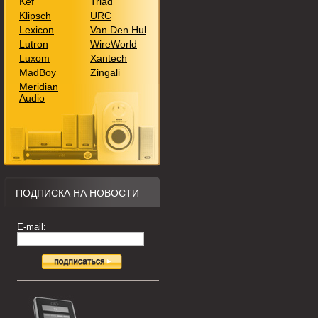
Kef
Triad
Klipsch
URC
Lexicon
Van Den Hul
Lutron
WireWorld
Luxom
Xantech
MadBoy
Zingali
Meridian
Audio
ПОДПИСКА НА НОВОСТИ
E-mail: