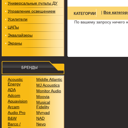
Универсальные пульты ДУ
Управление освещением
|
Все катего
КАТЕГОРИИ
Усилители
По вашему запросу ничего 
ЦАПы
Эквалайзеры
Экраны
БРЕНДЫ
Acoustic
Middle Atlantic
Energy
MJ Acoustics
ADA
Monitor Audio
Adcom
Moovia
Aquavision
Musical
Arcam
Fidelity
Audio Pro
Myryad
B&W
NAD
Barco /
Nevo