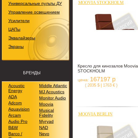
MOOVIA STOCKHOLM
Универсальные пульты ДУ
Управление освещением
Усилители
ЦАПы
Эквалайзеры
Экраны
Кресло для кинозалов Moovia
STOCKHOLM
БРЕНДЫ
167197 р
цена:
( 2035 $ | 1763 € )
Acoustic
Middle Atlantic
Energy
MJ Acoustics
ADA
Monitor Audio
Adcom
Moovia
Aquavision
Musical
MOOVIA BERLIN
Arcam
Fidelity
Audio Pro
Myryad
B&W
NAD
Barco /
Nevo