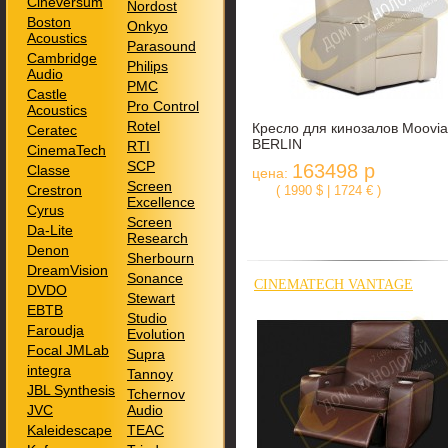
Cineversum
Nordost
Boston
Onkyo
Acoustics
Parasound
Cambridge
Philips
Audio
PMC
Castle
Pro Control
Acoustics
Rotel
Кресло для кинозалов Moovia
Ceratec
BERLIN
RTI
CinemaTech
SCP
163498 р
Classe
цена:
Screen
Crestron
( 1990 $ | 1724 € )
Excellence
Cyrus
Screen
Da-Lite
Research
Denon
Sherbourn
DreamVision
Sonance
CINEMATECH VANTAGE
DVDO
Stewart
EBTB
Studio
Faroudja
Evolution
Focal JMLab
Supra
integra
Tannoy
JBL Synthesis
Tchernov
JVC
Audio
Kaleidescape
TEAC