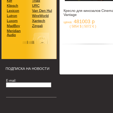
Kef
Triad
Klipsch
URC
Lexicon
Van Den Hul
Кресло для кинозалов Cinem
Vantage
Lutron
WireWorld
Luxom
Xantech
481003 р
цена:
MadBoy
Zingali
( 5854 $ | 5072 € )
Meridian
Audio
ПОДПИСКА НА НОВОСТИ
E-mail: