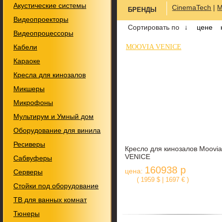
Акустические системы
CinemaTech
|
M
БРЕНДЫ
Видеопроекторы
Сортировать по
↓
цене
Видеопроцессоры
Кабели
MOOVIA VENICE
Караоке
Кресла для кинозалов
Микшеры
Микрофоны
Мультирум и Умный дом
Оборудование для винила
Ресиверы
Кресло для кинозалов Moovia
VENICE
Сабвуферы
160938 р
цена:
Серверы
( 1959 $ | 1697 € )
Стойки под оборудование
ТВ для ванных комнат
Тюнеры