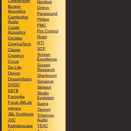
Cineversum
Nordost
Boston
Onkyo
Acoustics
Parasound
Cambridge
Philips
Audio
PMC
Castle
Pro Control
Acoustics
Rotel
Ceratec
RTI
CinemaTech
SCP
Classe
Screen
Crestron
Excellence
Cyrus
Screen
Da-Lite
Research
Denon
Sherbourn
DreamVision
Sonance
DVDO
Stewart
EBTB
Studio
Faroudja
Evolution
Focal JMLab
Supra
integra
Tannoy
JBL Synthesis
Tchernov
JVC
Audio
Kaleidescape
TEAC