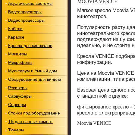
MOOVIA VENICE
Акустические системы
Мягкое кресло Moovia 
Видеопроекторы
кинотеатров.
Видеопроцессоры
Популярность растущая
Кабели
кинотеатрального кресл
Караоке
подтверждают нашу фил
идеально, и не стойте н
Кресла для кинозалов
Микшеры
Кресла VENICE подбир
конфигурации.
Микрофоны
Мультирум и Умный дом
Цена на Moovia VENICE
комплектации, типа рас
Оборудование для винила
Ресиверы
Базовая цена одного по
стандартной отделке:
Сабвуферы
Серверы
фиксированое кресло - 
кресло с электропривод
Стойки под оборудование
ТВ для ванных комнат
Moovia VENICE
Тюнеры