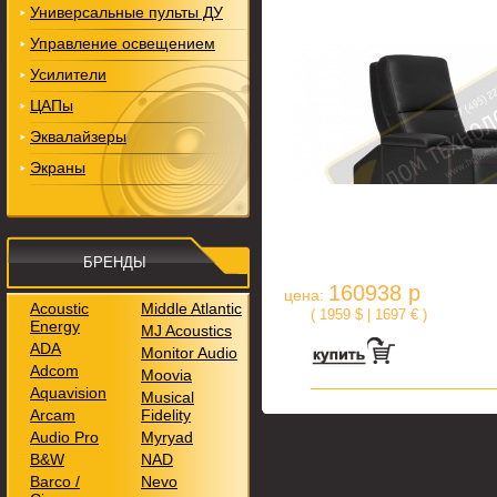
Универсальные пульты ДУ
Управление освещением
Усилители
ЦАПы
Эквалайзеры
Экраны
БРЕНДЫ
160938 р
цена:
Acoustic
Middle Atlantic
( 1959 $ | 1697 € )
Energy
MJ Acoustics
ADA
Monitor Audio
Adcom
Moovia
Aquavision
Musical
Arcam
Fidelity
Audio Pro
Myryad
B&W
NAD
Barco /
Nevo