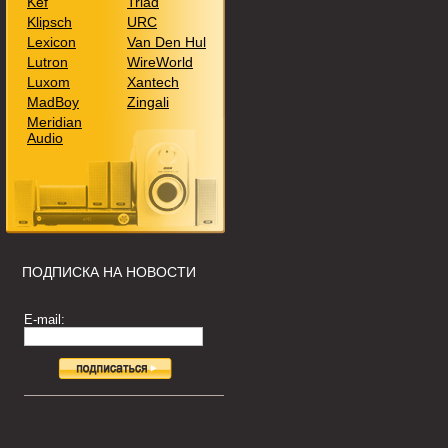
Kef
Triad
Klipsch
URC
Lexicon
Van Den Hul
Lutron
WireWorld
Luxom
Xantech
MadBoy
Zingali
Meridian
Audio
ПОДПИСКА НА НОВОСТИ
E-mail: