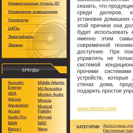
Универсальные пульты ДУ
сказать, что продукц
Управление освещением
среди дилеров, к
установке домашних 
Усилители
этой причине она дол
ЦАПы
будет использовать
Эквалайзеры
именно этим сам
современной техник
Экраны
доступнее. При п
управлять не тольк
системой кондицион
БРЕНДЫ
прочими системам
устройств, которые
Acoustic
Middle Atlantic
стенах дома, про
Energy
MJ Acoustics
подарить простое упр
ADA
Monitor Audio
Adcom
Moovia
Aquavision
Musical
www.rticorp.com
Arcam
Fidelity
Audio Pro
Myryad
B&W
NAD
Аксессуары дл
КАТЕГОРИИ
Barco /
Nevo
Настенные пан