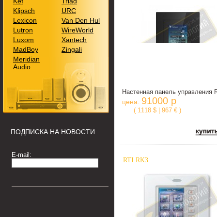
Kef
Triad
Klipsch
URC
Lexicon
Van Den Hul
Lutron
WireWorld
Luxom
Xantech
MadBoy
Zingali
Meridian
Audio
Настенная панель управления 
91000 р
цена:
( 1118 $ | 967 € )
ПОДПИСКА НА НОВОСТИ
E-mail:
RTI RK3