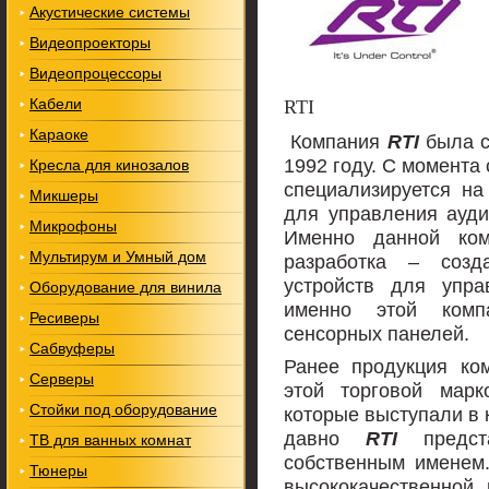
Акустические системы
Видеопроекторы
Видеопроцессоры
Кабели
RTI
Караоке
Компания
RTI
была с
1992 году. С момента
Кресла для кинозалов
специализируется на
Микшеры
для управления ауди
Микрофоны
Именно данной ком
Мультирум и Умный дом
разработка – созд
устройств для упра
Оборудование для винила
именно этой комп
Ресиверы
сенсорных панелей.
Сабвуферы
Ранее продукция к
Серверы
этой торговой марк
Стойки под оборудование
которые выступали в 
давно
RTI
предст
ТВ для ванных комнат
собственным именем
Тюнеры
высококачественной