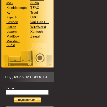
JVC
Audio
Kaleidescape
TEAC
Kef
Triad
Klipsch
URC
Lexicon
Van Den Hul
Lutron
WireWorld
Luxom
Xantech
MadBoy
Zingali
Meridian
Audio
ПОДПИСКА НА НОВОСТИ
E-mail: