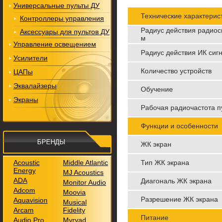
Универсальные пульты ДУ
Технические характерис
Контроллеры управления
Радиус действия радиос
Аксессуары для пультов ДУ
м
Управление освещением
Радиус действия ИК сиг
Усилители
Количество устройств
ЦАПы
Эквалайзеры
Обучение
Экраны
Рабочая радиочастота п
Функции и особенности
БРЕНДЫ
ЖК экран
Acoustic
Middle Atlantic
Тип ЖК экрана
Energy
MJ Acoustics
ADA
Диагональ ЖК экрана
Monitor Audio
Adcom
Moovia
Разрешение ЖК экрана
Aquavision
Musical
Arcam
Fidelity
Питание
Audio Pro
Myryad