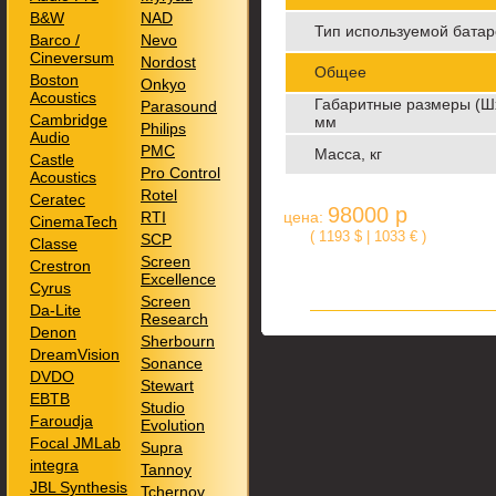
B&W
NAD
Тип используемой бата
Barco /
Nevo
Cineversum
Nordost
Общее
Boston
Onkyo
Acoustics
Габаритные размеры (Ш
Parasound
Cambridge
мм
Philips
Audio
PMC
Масса, кг
Castle
Pro Control
Acoustics
Rotel
Ceratec
98000 р
RTI
цена:
CinemaTech
( 1193 $ | 1033 € )
SCP
Classe
Screen
Crestron
Excellence
Cyrus
Screen
Da-Lite
Research
Denon
Sherbourn
DreamVision
Sonance
DVDO
Stewart
EBTB
Studio
Faroudja
Evolution
Focal JMLab
Supra
integra
Tannoy
JBL Synthesis
Tchernov