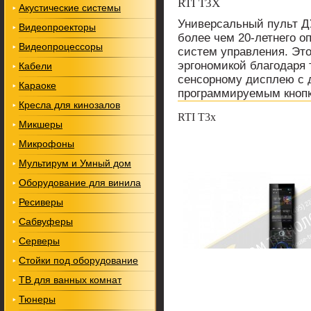
RTI T3X
Акустические системы
Универсальный пульт Д
Видеопроекторы
более чем 20-летнего о
Видеопроцессоры
систем управления. Эт
эргономикой благодаря
Кабели
сенсорному дисплею с 
Караоке
программируемым кноп
Кресла для кинозалов
RTI T3x
Микшеры
Микрофоны
Мультирум и Умный дом
Оборудование для винила
Ресиверы
Сабвуферы
Серверы
Стойки под оборудование
ТВ для ванных комнат
Тюнеры