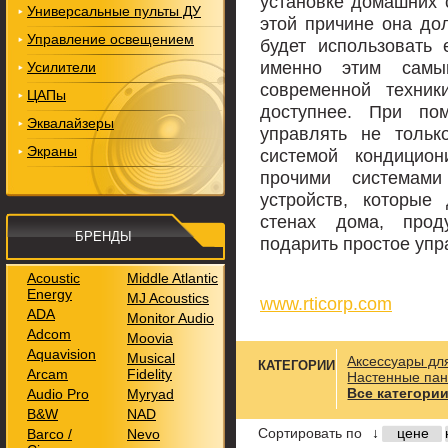
установке домашних 
Универсальные пульты ДУ
этой причине она дол
Управление освещением
будет использовать
именно этим сам
Усилители
современной техник
ЦАПы
доступнее. При п
Эквалайзеры
управлять не тольк
Экраны
системой кондицион
прочими системам
устройств, которые
стенах дома, про
БРЕНДЫ
подарить простое упр
Acoustic
Middle Atlantic
Energy
MJ Acoustics
www.rticorp.com
ADA
Monitor Audio
Adcom
Moovia
Aquavision
Musical
Аксессуары дл
КАТЕГОРИИ
Arcam
Fidelity
Настенные пан
Все категори
Audio Pro
Myryad
B&W
NAD
Сортировать по
↓
цене
Barco /
Nevo