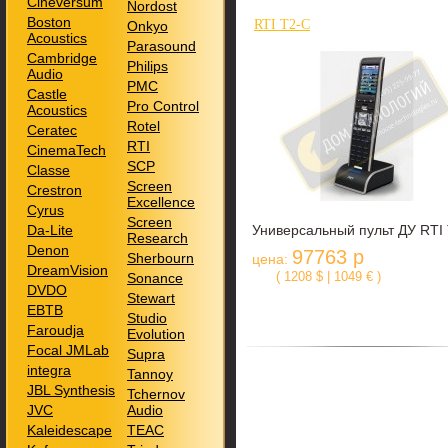
Cineversum
Nordost
Boston
RTI T2-C
Onkyo
Acoustics
Parasound
Cambridge
Philips
Audio
PMC
Castle
Pro Control
Acoustics
Rotel
Ceratec
RTI
CinemaTech
SCP
Classe
Screen
Crestron
Excellence
Cyrus
Screen
Da-Lite
Универсальный пульт ДУ RTI
Research
Denon
97763 р
Sherbourn
цена:
DreamVision
( 1208 $ | 1049 € )
Sonance
DVDO
Stewart
EBTB
Studio
Faroudja
Evolution
Focal JMLab
Supra
integra
Tannoy
JBL Synthesis
Tchernov
JVC
Audio
Kaleidescape
TEAC