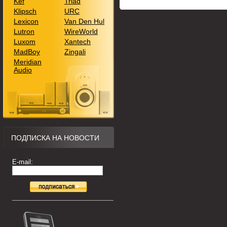
Kef
Triad
Klipsch
URC
Lexicon
Van Den Hul
Lutron
WireWorld
Luxom
Xantech
MadBoy
Zingali
Meridian
Audio
ПОДПИСКА НА НОВОСТИ
E-mail: