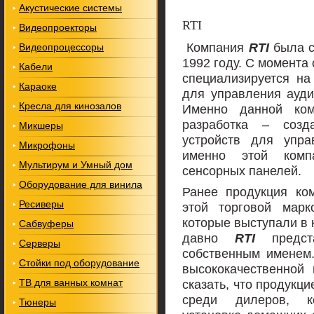
Акустические системы
RTI
Видеопроекторы
Компания
RTI
была с
Видеопроцессоры
1992 году. С момента
Кабели
специализируется на
Караоке
для управления ауди
Кресла для кинозалов
Именно данной ком
разработка – созд
Микшеры
устройств для упра
Микрофоны
именно этой комп
Мультирум и Умный дом
сенсорных панелей.
Оборудование для винила
Ранее продукция к
Ресиверы
этой торговой марк
которые выступали в 
Сабвуферы
давно
RTI
предст
Серверы
собственным именем
Стойки под оборудование
высококачественной
ТВ для ванных комнат
сказать, что продукц
среди дилеров, к
Тюнеры